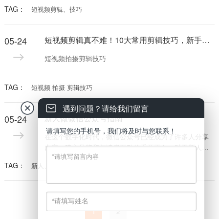
示出来，表达我们的想法和情感。 随着短视频大火，越
TAG：
短视频剪辑、技巧
来越多的人着手做起剪辑，但对于新手来说，想要学会
视频剪辑不是一件简单的事情，需要掌握一定的方法和
技巧。那么，新手如何学习剪辑呢？50个剪辑技巧分享
05-24
短视频剪辑真不难！10大常用剪辑技巧，新手也能花样多
给大家，以免下次要用找不到了。
短视频拍摄剪辑技巧
TAG：
短视频 拍摄 剪辑技巧
遇到问题？请给我们留言
05-24
新人做微信公众号指南
请填写您的手机号，我们将及时与您联系！
在这个数字化时代，微信公众号已经成为了许多人分享
内容、建立品牌和与读者互动的重要平台。对于新人来
说，如何做好自己的微信公众号成为了一项挑战，但只
TAG：
新人、如何做微信公众号、做微信公众号指南
要掌握了正确的指南和技巧，便能够开启成功之路。本
文将为大家分享一些关于新人做微信公众号的指南，帮
助你从零开始建立一个受欢迎的公众号。
1
2