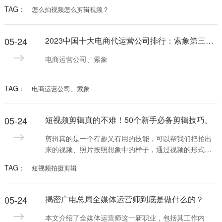
TAG：
怎么拍视频怎么剪辑视频？
05-24
2023中国十大电商代运营公司排行：索象第三，前二名是？
电商运营公司、索象
TAG：
电商运营公司、索象
05-24
短视频剪辑真的不难！50个新手必备剪辑技巧。
剪辑真的是一个有趣又有用的技能，可以帮我们把拍出
来的视频、照片按照想象中的样子，通过视频的形式展
示出来，表达我们的想法和情感。 随着短视频大火，越
TAG：
短视频拍摄剪辑
来越多的人着手做起剪辑，但对于新手来说，想要学会
视频剪辑不是一件简单的事情，需要掌握一定的方法和
技巧。那么，新手如何学习剪辑呢？50个剪辑技巧分享
05-24
揭密广电总局全媒体运营师到底是做什么的？
给大家，如果感觉有帮助，点个“在看”，以免下次要用找
不到了。 对于新手来说，剪辑软件，我推荐【剪映】，
本文介绍了全媒体运营师这一新职业，包括其工作内