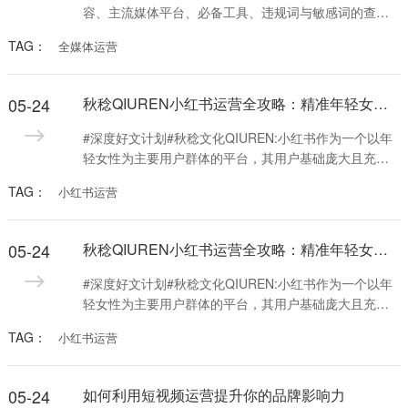
简单易上手好操作，能满足我们大部分剪辑需求，且内
容、主流媒体平台、必备工具、违规词与敏感词的查找
置大量素材库，使用起来非常方便。
以及如何成为全媒体运营师。同时，强调了全媒体运营
TAG：
全媒体运营
的重要性和优势，包括信息传播的多样性和全面性，以
及用户接收信息的便捷性和个性化。
05-24
秋稔QIUREN小红书运营全攻略：精准年轻女性，打造高质量内容
#深度好文计划#秋稔文化QIUREN:小红书作为一个以年
轻女性为主要用户群体的平台，其用户基础庞大且充满
活力，为运营者提供了一个极为有潜力的流量渠道
TAG：
小红书运营
05-24
秋稔QIUREN小红书运营全攻略：精准年轻女性，打造高质量内容
#深度好文计划#秋稔文化QIUREN:小红书作为一个以年
轻女性为主要用户群体的平台，其用户基础庞大且充满
活力，为运营者提供了一个极为有潜力的流量渠道
TAG：
小红书运营
05-24
如何利用短视频运营提升你的品牌影响力