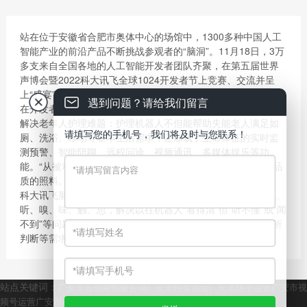
站在位于安徽省合肥市奥体中心的场馆中，1300多种中国人工
智能产业的前沿产品不断挑战参观者的“脑洞”。11月18日，3万
多支来自全国各地的人工智能开发者团队齐聚，在第五届世界
声博会暨2022科大讯飞全球1024开发者节上竞赛、交流并呈
上“盛宴”。
遇到问题？请给我们留言
在开发者节上，来自深圳的孙伟红团队展示了如何用人工智能
解决老年人护理难题：护理机器人不但能帮助失能老人满足如
请填写您的手机号，我们将及时与您联系！
厕、洗浴、移动等基本生活需求，还加载了生命体征的实时监
测预警、智能陪聊、远程问诊、视频通讯、多媒体娱乐等功
能。“从被动护理到主动识别需求，我们的目标是更有尊严和品
质的照料。”孙伟红说。
科大讯飞展示的“工业六感产品”让工业生产过程拥有了人的视、
听、嗅、味、触、思，解决以往机器人“看得清”但“听不懂”或“闻
不到”等问题，从而可以在各种复杂环境中满足不同巡检、分析
判断等需求，保障工业生产过程始终处于在控、可控的状态。
站点关键词：
广安市短视频拍摄剪辑
广安市抖音运营
广安市快手运营
广安市视
频号运营
广安市小红书运营
广安市全媒体运营
广安市传媒公司